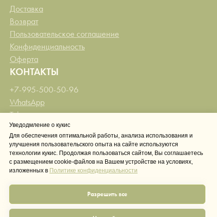
Доставка
Возврат
Пользовательское соглашение
Конфиденциальность
Оферта
КОНТАКТЫ
+7-995-500-50-96
WhatsApp
Telegram
Уведодмление о кукис
info@pour-pour.ru
Для обеспечения оптимальной работы, анализа использования и
СОЦИАЛЬНЫЕ СЕТИ
улучшения пользовательского опыта на сайте используются
технологии кукис. Продолжая пользоваться сайтом, Вы соглашаетесь
Телеграм канал
с размещением cookie-файлов на Вашем устройстве на условиях,
Нельзяграм
изложенных в
Политике конфиденциальности
VK
Разрешить все
Pinterest