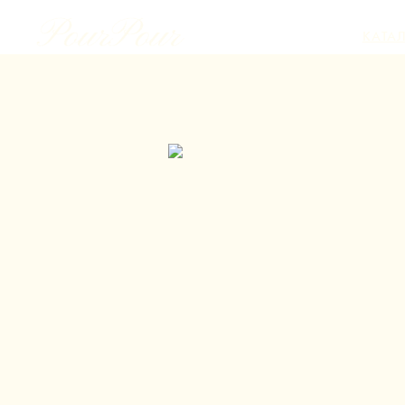
КАТА
новинки
стол и сер
свечи и подсвечники
текстиль