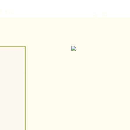
О НАС
й
аксессуары сигаретной эстетики