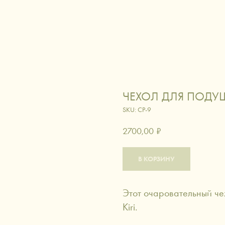
ЛОГ
ИСКУССТВО ДАРИТЬ
СЕРТИФИКАТЫ
ДОСТАВКА
КОНТАКТЫ
вировка
вино и коктейли
кофе и ча
ЧЕХОЛ ДЛЯ ПОДУШ
аксессуары
питомцы
SKU:
CP-9
2700,00
₽
В КОРЗИНУ
Этот очаровательный че
Kiri.