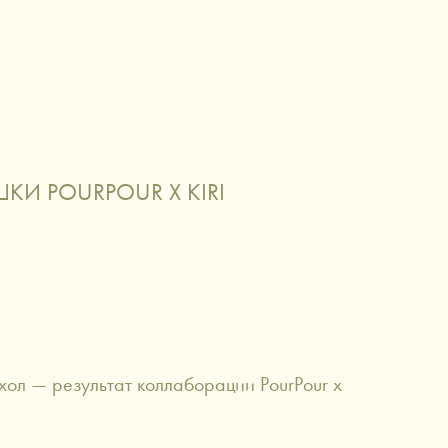
О НАС
й
аксессуары сигаретной эстетики
КИ POURPOUR X KIRI
хол — результат коллаборации PourPour х