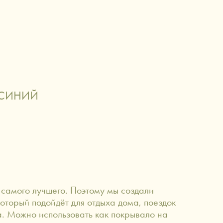
О НАС
й
аксессуары сигаретной эстетики
 СИНИЙ
самого лучшего. Поэтому мы создали
 который подойдёт для отдыха дома, поездок
а. Можно использовать как покрывало на