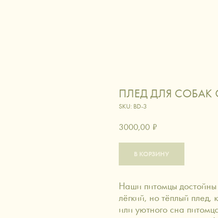
ЛОГ
ИСКУССТВО ДАРИТЬ
СЕРТИФИКАТЫ
ДОСТАВКА
КОНТАКТЫ
вировка
вино и коктейли
кофе и ча
ПЛЕД ДЛЯ СОБАК
аксессуары
питомцы
SKU:
BD-3
3000,00
₽
В КОРЗИНУ
Наши питомцы достойны 
лёгкий, но тёплый плед,
или уютного сна питомц