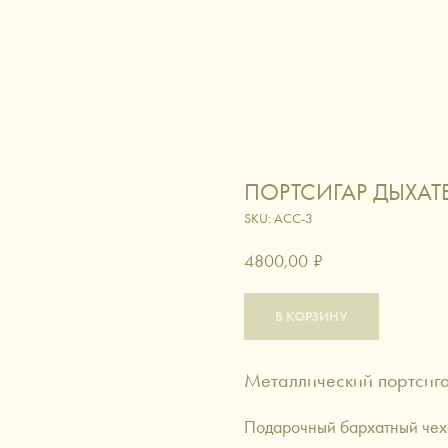
ЛОГ
ИСКУССТВО ДАРИТЬ
СЕРТИФИКАТЫ
ДОСТАВКА
КОНТАКТЫ
вировка
вино и коктейли
кофе и ча
ПОРТСИГАР ДЫХАТ
аксессуары
питомцы
SKU:
ACC-3
4800,00
₽
В КОРЗИНУ
Металлический портсига
Подарочный бархатный чехо