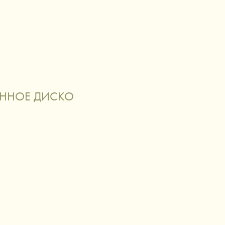
О НАС
й
аксессуары сигаретной эстетики
ОННОЕ ДИСКО