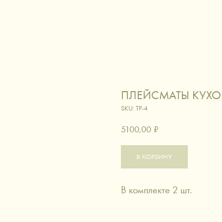
ЛОГ
ИСКУССТВО ДАРИТЬ
СЕРТИФИКАТЫ
ДОСТАВКА
КОНТАКТЫ
вировка
вино и коктейли
кофе и ча
ПЛЕЙСМАТЫ КУХ
аксессуары
питомцы
SKU:
TP-4
5100,00
₽
В КОРЗИНУ
В комплекте 2 шт.