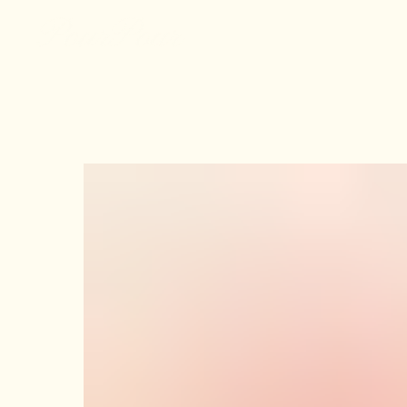
КАТА
новинки
стол и сер
свечи и подсвечники
текстиль