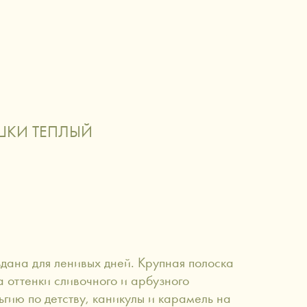
О НАС
й
аксессуары сигаретной эстетики
ШКИ ТЕПЛЫЙ
здана для ленивых дней. Крупная полоска
а оттенки сливочного и арбузного
гию по детству, каникулы и карамель на