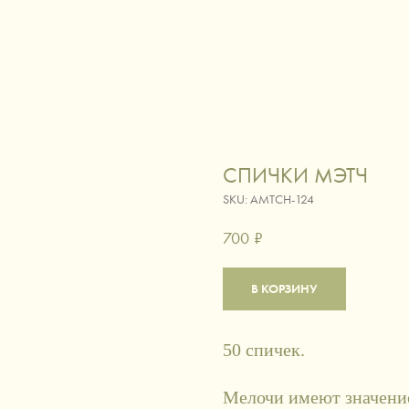
ЛОГ
ИСКУССТВО ДАРИТЬ
СЕРТИФИКАТЫ
ДОСТАВКА
КОНТАКТЫ
вировка
вино и коктейли
кофе и ча
СПИЧКИ MЭТЧ
аксессуары
питомцы
SKU:
AMTCH-124
700
₽
В КОРЗИНУ
50 спичек.
Мелочи имеют значени