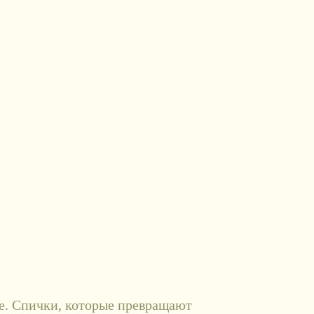
О НАС
й
аксессуары сигаретной эстетики
е. Спички, которые превращают